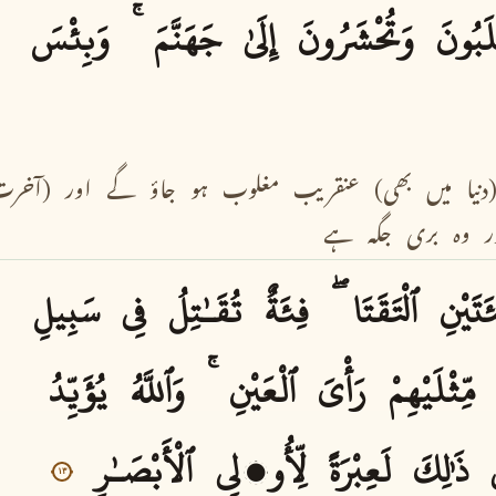
َبُونَ
وَتُحْشَرُونَ
إِلَىٰ
جَهَنَّمَ
وَبِئْسَ
دنیا
میں
بھی)
عنقریب
مغلوب
ہو
جاؤ
گے
اور
(آخرت
ر
وہ
بری
جگہ
ہے
َتَيْنِ
ٱلْتَقَتَا
فِئَةٌ
تُقَـٰتِلُ
فِى
سَبِيلِ
مِّثْلَيْهِمْ
رَأْىَ
ٱلْعَيْنِ
وَٱللَّهُ
يُؤَيِّدُ
ذَٰلِكَ
لَعِبْرَةً
لِّأُو۟لِى
ٱلْأَبْصَـٰرِ
١٣