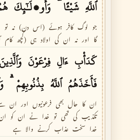
ٱللَّهِ
شَيْـًٔا
وَأُو۟لَـٰٓئِكَ
هُمْ
جو
لوگ
کافر
ہوئے
(اس
دن)
نہ
تو
ا
گا
اور
نہ
ان
کی
اولاد
ہی
(کچھ
کام
آ
كَدَأْبِ
ءَالِ
فِرْعَوْنَ
وَٱلَّذِينَ
فَأَخَذَهُمُ
ٱللَّهُ
بِذُنُوبِهِمْ
وَٱ
ان
کا
حال
بھی
فرعونیوں
اور
ان
سے
تکذیب
کی
تھی
تو
خدا
نے
ان
کو
ان
خدا
سخت
عذاب
کرنے
والا
ہے