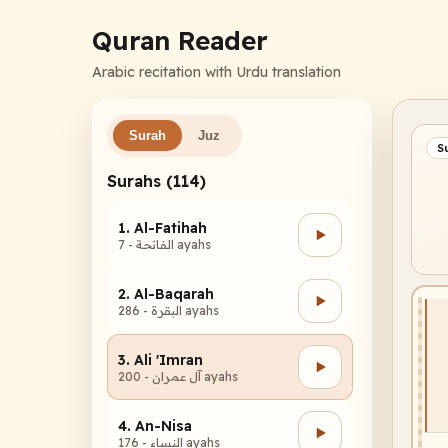
Quran Reader
Arabic recitation with Urdu translation
Surah
Juz
S
Surahs (114)
1. Al-Fatihah
الفاتحة - 7 ayahs
2. Al-Baqarah
البقرة - 286 ayahs
3. Ali 'Imran
آل عمران - 200 ayahs
4. An-Nisa
النساء - 176 ayahs