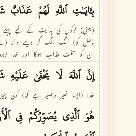
بِـَٔايَـٰتِ
ٱللَّهِ
لَهُمْ
عَذَابٌ
شَ
(یعنی)
لوگوں
کی
ہدایت
کے
لیے
پہلے
باطل
کو)
الگ
الگ
کر
دینے
والا
(ہے
ان
کو
سخت
عذاب
ہوگا
اور
خدا
زبر
إِنَّ
ٱللَّهَ
لَا
يَخْفَىٰ
عَلَيْهِ
شَ
خدا
(ایسا
خبیر
وبصیر
ہے
کہ)
کوئی
چیز
هُوَ
ٱلَّذِى
يُصَوِّرُكُمْ
فِى
ٱلْأَ