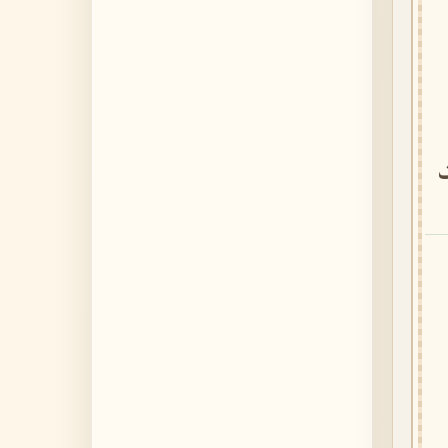
الجاثية - 37 ayahs
46. Al-Ahqaf
الأحقاف - 35 ayahs
47. Muhammad
محمد - 38 ayahs
48. Al-Fath
الفتح - 29 ayahs
49. Al-Hujurat
الحجرات - 18 ayahs
50. Qaf
ق - 45 ayahs
51. Adh-Dhariyat
الذاريات - 60 ayahs