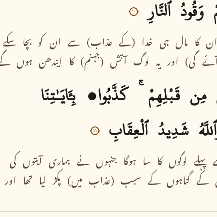
وَقُودُ
ٱلنَّارِ
١٠
ن
کا
مال
ہی
خدا
(کے
عذاب)
سے
ان
کو
بچا
سکے
ئے
گی)
اور
یہ
لوگ
آتش
(جہنم)
کا
ایندھن
ہوں
گے
مِن
قَبْلِهِمْ
كَذَّبُوا۟
بِـَٔايَـٰتِنَا
للَّهُ
شَدِيدُ
ٱلْعِقَابِ
١١
پہلے
لوگوں
کا
سا
ہوگا
جنہوں
نے
ہماری
آیتوں
کی
کے
گناہوں
کے
سبب
(عذاب
میں)
پکڑ
لیا
تھا
اور