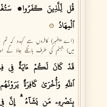
قُل
لِّلَّذِينَ
كَفَرُوا۟
سَتُغْل
ٱلْمِهَادُ
١٢
(اے
پیغمبر)
کافروں
سے
کہدو
کہ
تم
(
میں)
جہنم
کی
طرف
ہانکے
جاؤ
گے
او
قَدْ
كَانَ
لَكُمْ
ءَايَةٌ
فِى
فِئ
ٱللَّهِ
وَأُخْرَىٰ
كَافِرَةٌ
يَرَوْنَهُم
بِنَصْرِهِۦ
مَن
يَشَآءُ
إِنَّ
فِى