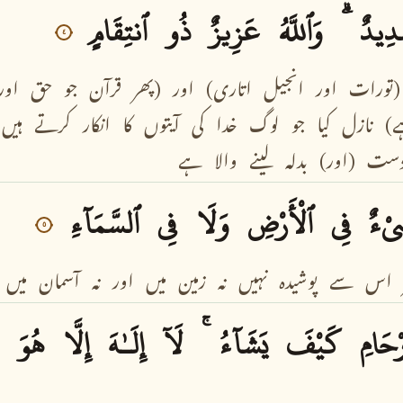
دِيدٌ
وَٱللَّهُ
عَزِيزٌ
ذُو
ٱنتِقَامٍ
٤
(تورات
اور
انجیل
اتاری)
اور
(پھر
قرآن
جو
حق
اور
)
نازل
کیا
جو
لوگ
خدا
کی
آیتوں
کا
انکار
کرتے
ہیں
دست
(اور)
بدلہ
لینے
والا
ہے
ىْءٌ
فِى
ٱلْأَرْضِ
وَلَا
فِى
ٱلسَّمَآءِ
٥
اس
سے
پوشیدہ
نہیں
نہ
زمین
میں
اور
نہ
آسمان
میں
رْحَامِ
كَيْفَ
يَشَآءُ
لَآ
إِلَـٰهَ
إِلَّا
هُوَ