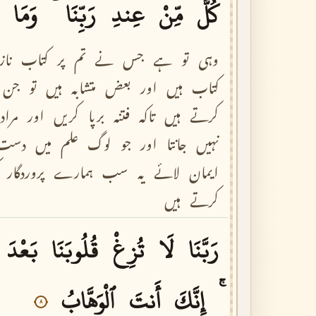
كُلٌّ
مِّنْ
عِندِ
رَبِّنَا
وَمَا
وہی
تو
ہے
جس
نے
تم
پر
کتاب
نا
کتاب
ہیں
اور
بعض
متشابہ
ہیں
تو
جن
کرتے
ہیں
تاکہ
فتنہ
برپا
کریں
اور
مراد
نہیں
جانتا
اور
جو
لوگ
علم
میں
دست
ایمان
لائے
یہ
سب
ہمارے
پروردگار
کرتے
ہیں
رَبَّنَا
لَا
تُزِغْ
قُلُوبَنَا
بَعْدَ
إِنَّكَ
أَنتَ
ٱلْوَهَّابُ
٨