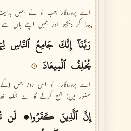
اے
پروردگار
جب
تو
نے
ہمیں
ہدایت
پیدا
کر
دیجیو
اور
ہمیں
اپنے
ہاں
سے
رَبَّنَآ
إِنَّكَ
جَامِعُ
ٱلنَّاسِ
لِي
يُخْلِفُ
ٱلْمِيعَادَ
٩
اے
پروردگار!
تو
اس
روز
جس
(کے
حضور
میں)
جمع
کرلے
گا
بے
شک
خد
إِنَّ
ٱلَّذِينَ
كَفَرُوا۟
لَن
ت