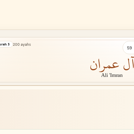
200 ayahs
urah 3
ل عمران
Ali 'Imran