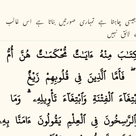
جیسی
چاہتا
ہے
تمہاری
صورتیں
بناتا
ہے
اس
غالب
لائق
نہیں
ِتَـٰبَ
مِنْهُ
ءَايَـٰتٌ
مُّحْكَمَـٰتٌ
هُنَّ
أُمُّ
فَأَمَّا
ٱلَّذِينَ
فِى
قُلُوبِهِمْ
زَيْغٌ
ْتِغَآءَ
ٱلْفِتْنَةِ
وَٱبْتِغَآءَ
تَأْوِيلِهِۦ
وَمَا
ٱلرَّٰسِخُونَ
فِى
ٱلْعِلْمِ
يَقُولُونَ
ءَامَنَّا
بِهِۦ