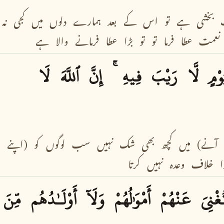
بخشی
ہے
تو
اس
کے
بعد
ہمارے
دلوں
میں
کجی
نہ
نعمت
عطا
فرما
تو
تو
بڑا
عطا
فرمانے
والا
ہے
َوْمٍ
لَّا
رَيْبَ
فِيهِ
إِنَّ
ٱللَّهَ
لَا
آنے)
میں
کچھ
بھی
شک
نہیں
سب
لوگوں
کو
(اپنے
ا
خلاف
وعدہ
نہیں
کرتا
ُغْنِىَ
عَنْهُمْ
أَمْوَٰلُهُمْ
وَلَآ
أَوْلَـٰدُهُم
مِّنَ