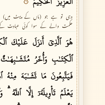
ٱلْعَزِيزُ
ٱلْحَكِيمُ
٦
وہی
تو
ہے
جو
(ماں
کے
پیٹ
میں)
حکمت
والے
کے
سوا
کوئی
عبادت
کے
هُوَ
ٱلَّذِىٓ
أَنزَلَ
عَلَيْكَ
ٱلْك
ٱلْكِتَـٰبِ
وَأُخَرُ
مُتَشَـٰبِهَـٰتٌ
فَيَتَّبِعُونَ
مَا
تَشَـٰبَهَ
مِنْهُ
ٱب
يَعْلَمُ
تَأْوِيلَهُۥٓ
إِلَّا
ٱللَّهُ
وَ