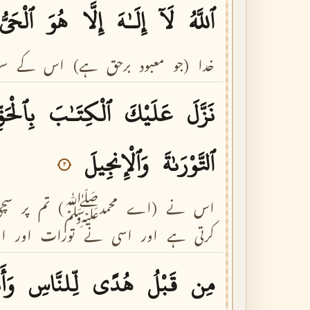
ٱللَّهُ
لَآ
إِلَـٰهَ
إِلَّا
هُوَ
ٱلْحَىُّ
خدا
(جو
معبود
برحق
ہے)
اس
کے
سو
نَزَّلَ
عَلَيْكَ
ٱلْكِتَـٰبَ
بِٱلْحَقّ
ٱلتَّوْرَىٰةَ
وَٱلْإِنجِيلَ
٣
اس
نے
(اے
محمدﷺ)
تم
پر
سچ
کرتی
ہے
اور
اسی
نے
تورات
اور
ا
مِن
قَبْلُ
هُدًى
لِّلنَّاسِ
وَأَ