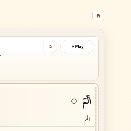
Play
آ
الٓمٓ
١
الم