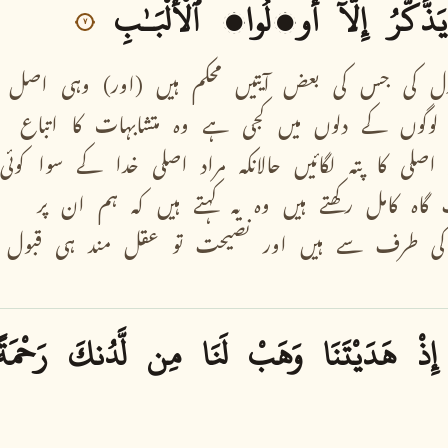
يَذَّكَّرُ
إِلَّآ
أُو۟لُوا۟
ٱلْأَلْبَـٰبِ
٧
زل
کی
جس
کی
بعض
آیتیں
محکم
ہیں
(اور)
وہی
اصل
لوگوں
کے
دلوں
میں
کجی
ہے
وہ
متشابہات
کا
اتباع
اصلی
کا
پتہ
لگائیں
حالانکہ
مراد
اصلی
خدا
کے
سوا
کوئی
گاہ
کامل
رکھتے
ہیں
وہ
یہ
کہتے
ہیں
کہ
ہم
ان
پر
کی
طرف
سے
ہیں
اور
نصیحت
تو
عقل
مند
ہی
قبول
إِذْ
هَدَيْتَنَا
وَهَبْ
لَنَا
مِن
لَّدُنكَ
رَحْمَةً