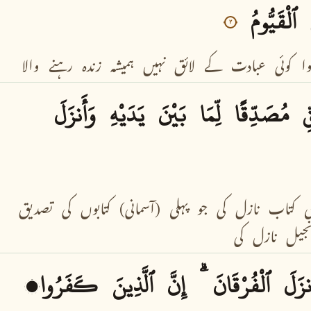
ٱلْقَيُّومُ
٢
ا
کوئی
عبادت
کے
لائق
نہیں
ہمیشہ
زندہ
رہنے
والا
ِ
مُصَدِّقًا
لِّمَا
بَيْنَ
يَدَيْهِ
وَأَنزَلَ
ی
کتاب
نازل
کی
جو
پہلی
(آسمانی)
کتابوں
کی
تصدیق
نجیل
نازل
کی
نزَلَ
ٱلْفُرْقَانَ
إِنَّ
ٱلَّذِينَ
كَفَرُوا۟