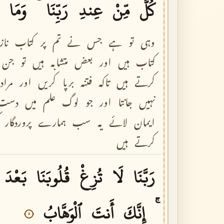
كُلٌّ
مِّنْ
عِندِ
رَبِّنَا
وَمَا
وہی
تو
ہے
جس
نے
تم
پر
کتاب
نا
کتاب
ہیں
اور
بعض
متشابہ
ہیں
تو
جن
کرتے
ہیں
تاکہ
فتنہ
برپا
کریں
اور
مراد
نہیں
جانتا
اور
جو
لوگ
علم
میں
دست
ایمان
لائے
یہ
سب
ہمارے
پروردگار
کرتے
ہیں
رَبَّنَا
لَا
تُزِغْ
قُلُوبَنَا
بَعْدَ
إِنَّكَ
أَنتَ
ٱلْوَهَّابُ
٨