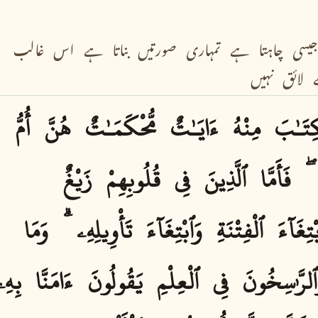
جیسی
چاہتا
ہے
تمہاری
صورتیں
بناتا
ہے
اس
غالب
لائق
نہیں
ِتَـٰبَ
مِنْهُ
ءَايَـٰتٌ
مُّحْكَمَـٰتٌ
هُنَّ
أُمُّ
فَأَمَّا
ٱلَّذِينَ
فِى
قُلُوبِهِمْ
زَيْغٌ
ْتِغَآءَ
ٱلْفِتْنَةِ
وَٱبْتِغَآءَ
تَأْوِيلِهِۦ
وَمَا
ٱلرَّٰسِخُونَ
فِى
ٱلْعِلْمِ
يَقُولُونَ
ءَامَنَّا
بِهِۦ