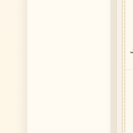
الجاثية - 37 ayahs
46. Al-Ahqaf
الأحقاف - 35 ayahs
47. Muhammad
محمد - 38 ayahs
48. Al-Fath
الفتح - 29 ayahs
49. Al-Hujurat
الحجرات - 18 ayahs
50. Qaf
ق - 45 ayahs
51. Adh-Dhariyat
الذاريات - 60 ayahs