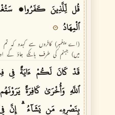
قُل
لِّلَّذِينَ
كَفَرُوا۟
سَتُغْل
ٱلْمِهَادُ
١٢
(اے
پیغمبر)
کافروں
سے
کہدو
کہ
تم
(
میں)
جہنم
کی
طرف
ہانکے
جاؤ
گے
او
قَدْ
كَانَ
لَكُمْ
ءَايَةٌ
فِى
فِئ
ٱللَّهِ
وَأُخْرَىٰ
كَافِرَةٌ
يَرَوْنَهُم
بِنَصْرِهِۦ
مَن
يَشَآءُ
إِنَّ
فِى