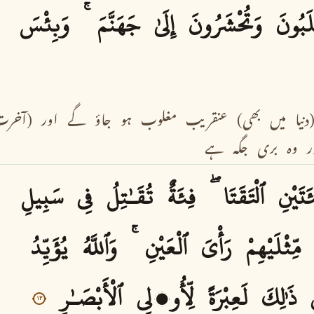
َبُونَ
وَتُحْشَرُونَ
إِلَىٰ
جَهَنَّمَ
وَبِئْسَ
دنیا
میں
بھی)
عنقریب
مغلوب
ہو
جاؤ
گے
اور
(آخرت
ر
وہ
بری
جگہ
ہے
َتَيْنِ
ٱلْتَقَتَا
فِئَةٌ
تُقَـٰتِلُ
فِى
سَبِيلِ
مِّثْلَيْهِمْ
رَأْىَ
ٱلْعَيْنِ
وَٱللَّهُ
يُؤَيِّدُ
ذَٰلِكَ
لَعِبْرَةً
لِّأُو۟لِى
ٱلْأَبْصَـٰرِ
١٣