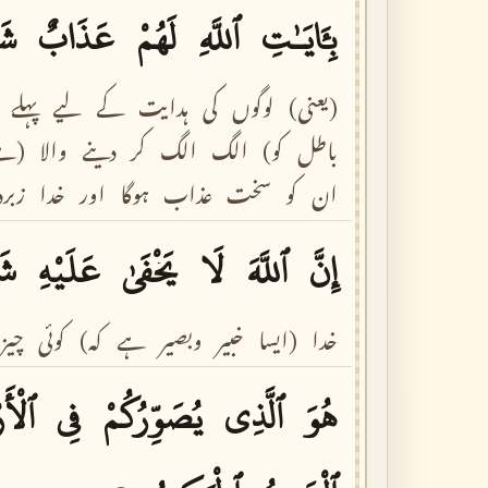
بِـَٔايَـٰتِ
ٱللَّهِ
لَهُمْ
عَذَابٌ
شَ
(یعنی)
لوگوں
کی
ہدایت
کے
لیے
پہلے
باطل
کو)
الگ
الگ
کر
دینے
والا
(ہے
ان
کو
سخت
عذاب
ہوگا
اور
خدا
زبر
إِنَّ
ٱللَّهَ
لَا
يَخْفَىٰ
عَلَيْهِ
شَ
خدا
(ایسا
خبیر
وبصیر
ہے
کہ)
کوئی
چیز
هُوَ
ٱلَّذِى
يُصَوِّرُكُمْ
فِى
ٱلْأَ