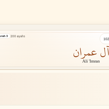
200 ayahs
urah 3
ل عمران
Ali 'Imran