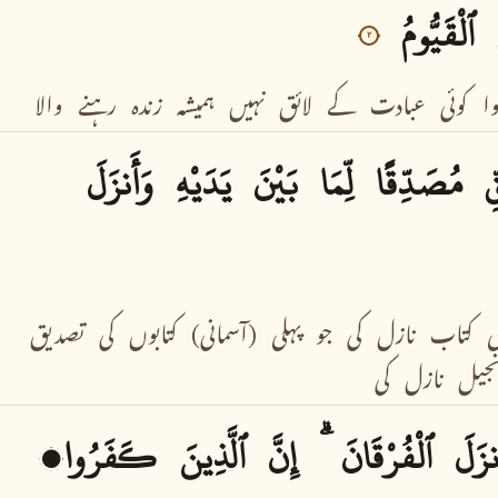
ٱلْقَيُّومُ
٢
ا
کوئی
عبادت
کے
لائق
نہیں
ہمیشہ
زندہ
رہنے
والا
ِ
مُصَدِّقًا
لِّمَا
بَيْنَ
يَدَيْهِ
وَأَنزَلَ
ی
کتاب
نازل
کی
جو
پہلی
(آسمانی)
کتابوں
کی
تصدیق
نجیل
نازل
کی
نزَلَ
ٱلْفُرْقَانَ
إِنَّ
ٱلَّذِينَ
كَفَرُوا۟