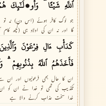
ٱللَّهِ
شَيْـًٔا
وَأُو۟لَـٰٓئِكَ
هُمْ
جو
لوگ
کافر
ہوئے
(اس
دن)
نہ
تو
ا
گا
اور
نہ
ان
کی
اولاد
ہی
(کچھ
کام
آ
كَدَأْبِ
ءَالِ
فِرْعَوْنَ
وَٱلَّذِينَ
فَأَخَذَهُمُ
ٱللَّهُ
بِذُنُوبِهِمْ
وَٱ
ان
کا
حال
بھی
فرعونیوں
اور
ان
سے
تکذیب
کی
تھی
تو
خدا
نے
ان
کو
ان
خدا
سخت
عذاب
کرنے
والا
ہے