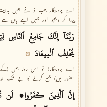
اے
پروردگار
جب
تو
نے
ہمیں
ہدایت
پیدا
کر
دیجیو
اور
ہمیں
اپنے
ہاں
سے
رَبَّنَآ
إِنَّكَ
جَامِعُ
ٱلنَّاسِ
لِي
يُخْلِفُ
ٱلْمِيعَادَ
٩
اے
پروردگار!
تو
اس
روز
جس
(کے
حضور
میں)
جمع
کرلے
گا
بے
شک
خد
إِنَّ
ٱلَّذِينَ
كَفَرُوا۟
لَن
ت