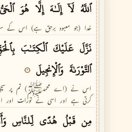
ٱللَّهُ
لَآ
إِلَـٰهَ
إِلَّا
هُوَ
ٱلْحَىُّ
خدا
(جو
معبود
برحق
ہے)
اس
کے
سو
نَزَّلَ
عَلَيْكَ
ٱلْكِتَـٰبَ
بِٱلْحَقّ
ٱلتَّوْرَىٰةَ
وَٱلْإِنجِيلَ
٣
اس
نے
(اے
محمدﷺ)
تم
پر
سچ
کرتی
ہے
اور
اسی
نے
تورات
اور
ا
مِن
قَبْلُ
هُدًى
لِّلنَّاسِ
وَأَ