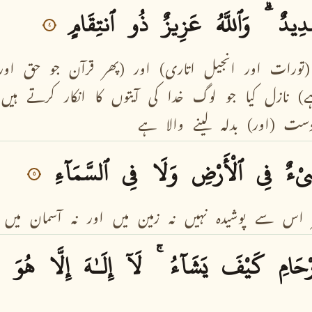
دِيدٌ
وَٱللَّهُ
عَزِيزٌ
ذُو
ٱنتِقَامٍ
٤
(تورات
اور
انجیل
اتاری)
اور
(پھر
قرآن
جو
حق
اور
)
نازل
کیا
جو
لوگ
خدا
کی
آیتوں
کا
انکار
کرتے
ہیں
دست
(اور)
بدلہ
لینے
والا
ہے
ىْءٌ
فِى
ٱلْأَرْضِ
وَلَا
فِى
ٱلسَّمَآءِ
٥
اس
سے
پوشیدہ
نہیں
نہ
زمین
میں
اور
نہ
آسمان
میں
رْحَامِ
كَيْفَ
يَشَآءُ
لَآ
إِلَـٰهَ
إِلَّا
هُوَ