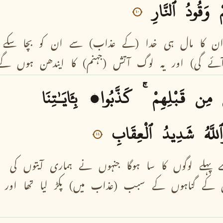
وَقُودُ
ٱلنَّارِ
١٠
ن
کا
مال
ہی
خدا
(کے
عذاب)
سے
ان
کو
بچا
سکے
ئے
گی)
اور
یہ
لوگ
آتش
(جہنم)
کا
ایندھن
ہوں
گے
مِن
قَبْلِهِمْ
كَذَّبُوا۟
بِـَٔايَـٰتِنَا
للَّهُ
شَدِيدُ
ٱلْعِقَابِ
١١
پہلے
لوگوں
کا
سا
ہوگا
جنہوں
نے
ہماری
آیتوں
کی
کے
گناہوں
کے
سبب
(عذاب
میں)
پکڑ
لیا
تھا
اور