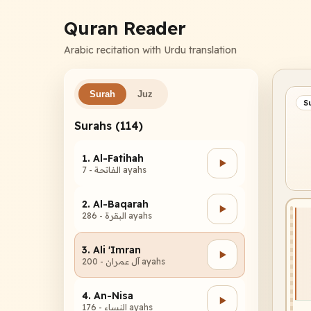
Quran Reader
Arabic recitation with Urdu translation
Surah
Juz
S
Surahs (114)
1. Al-Fatihah
الفاتحة - 7 ayahs
2. Al-Baqarah
البقرة - 286 ayahs
3. Ali 'Imran
آل عمران - 200 ayahs
4. An-Nisa
النساء - 176 ayahs