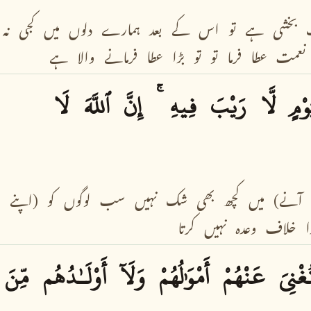
بخشی
ہے
تو
اس
کے
بعد
ہمارے
دلوں
میں
کجی
نہ
نعمت
عطا
فرما
تو
تو
بڑا
عطا
فرمانے
والا
ہے
َوْمٍ
لَّا
رَيْبَ
فِيهِ
إِنَّ
ٱللَّهَ
لَا
آنے)
میں
کچھ
بھی
شک
نہیں
سب
لوگوں
کو
(اپنے
ا
خلاف
وعدہ
نہیں
کرتا
ُغْنِىَ
عَنْهُمْ
أَمْوَٰلُهُمْ
وَلَآ
أَوْلَـٰدُهُم
مِّنَ