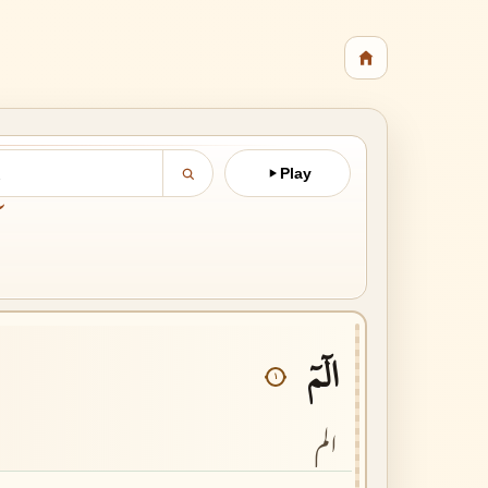
Play
آ
الٓمٓ
١
الم