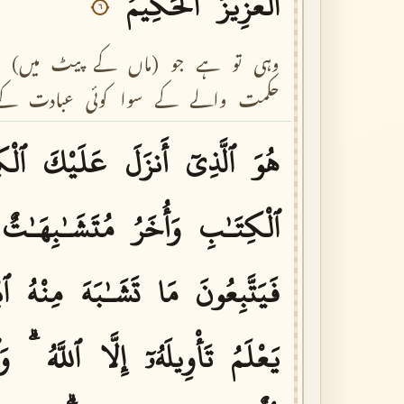
ٱلْعَزِيزُ
ٱلْحَكِيمُ
٦
وہی
تو
ہے
جو
(ماں
کے
پیٹ
میں)
حکمت
والے
کے
سوا
کوئی
عبادت
کے
هُوَ
ٱلَّذِىٓ
أَنزَلَ
عَلَيْكَ
ٱلْك
ٱلْكِتَـٰبِ
وَأُخَرُ
مُتَشَـٰبِهَـٰتٌ
فَيَتَّبِعُونَ
مَا
تَشَـٰبَهَ
مِنْهُ
ٱب
يَعْلَمُ
تَأْوِيلَهُۥٓ
إِلَّا
ٱللَّهُ
وَ