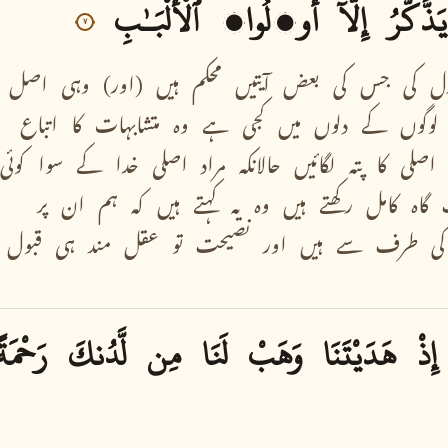
يَذَّكَّرُ
إِلَّآ
أُو۟لُوا۟
ٱلْأَلْبَـٰبِ
٧
زل
کی
جس
کی
بعض
آیتیں
محکم
ہیں
(اور)
وہی
اصل
لوگوں
کے
دلوں
میں
کجی
ہے
وہ
متشابہات
کا
اتباع
اصلی
کا
پتہ
لگائیں
حالانکہ
مراد
اصلی
خدا
کے
سوا
کوئی
گاہ
کامل
رکھتے
ہیں
وہ
یہ
کہتے
ہیں
کہ
ہم
ان
پر
کی
طرف
سے
ہیں
اور
نصیحت
تو
عقل
مند
ہی
قبول
إِذْ
هَدَيْتَنَا
وَهَبْ
لَنَا
مِن
لَّدُنكَ
رَحْمَةً